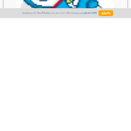
BlogGang.com ใช้คุกกี้เพื่อพัฒนาประสบการณ์การใช้งานของคุณ
อ่านเพิ่มเติมได้ที่นี่
สวัสดีนะจ้ะ เราแวะมาเยี่ยมนะจ้ะ ^____^
สักคิ้ว 6 มิติ
ลบรอยสักคิ้วด้วยเลเซอร์
ลบรอยสักคิ้ว
Eyebrow Tattoo Removal
เพ้นท์คิ้วลายเส้น
เพ้นท์คิ้ว 3 มิติ
ห้ใจหายใจ
สุขภาพ
วิธีลดความอ้วน
การดูแลสุขภาพ
อาหารเพื่อสุขภาพ
ออกกำลังกา
สุขภาพผู้หญิง
สุขภาพผู้ชา
สุขภาพจิต
รคและการป้องกัน
สมุนไพรไท
ขิง
น้ำมันมะพร้าว
ผู้หญิง
ศัลยกรรม
ความสวยความงาม
ม่ตั้งครรภ์
สุขภาพแม่ตั้งครรภ์
พัฒนาการตั้งครรภ์ 40 สัปดาห์
อาหารสำหรับแม่ตั้งครรภ์
รคขณะตั้งครรภ์
การคลอด
หลังคลอด
การ
ออกกำลังกา
ทารกแรกเกิด
สุขภาพทารกแรกเกิด
ผิวทารกแรกเกิด
การพัฒนาการของเด็กแรกเกิด
การดูแลทารกแรก
เกิด
รคและวัคซีนสำหรับเด็กแรกเกิด
เลี้ยงลูกด้วยนมแม่
อาหารสำหรับทารก
เด็กโต
สุขภาพเด็ก
ผิวเด็ก
การ
พัฒนาการเด็ก
การดูแลเด็ก
รคและวัคซีนเด็ก
อาหารสำหรับเด็ก
การเล่นและการเรียนรู้
ครอบครัว
ชีวิตครอบครัว
ปัญหาภายในครอบครัว
ความเชื่อ คนโบราณ
ดย:
สมาชิกหมายเลข 3757448
20 มีนาคม 2560 16:29:34 น.